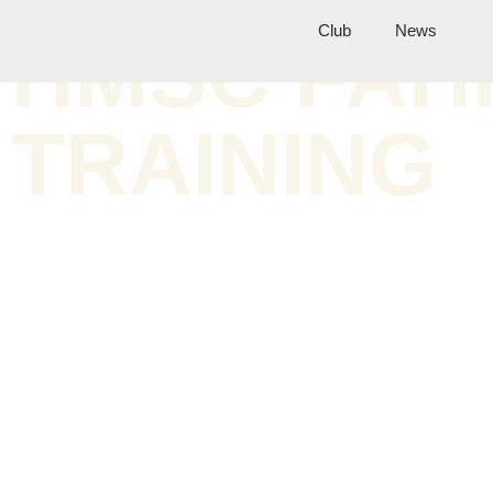
Club
News
HMSC FAH
TRAINING